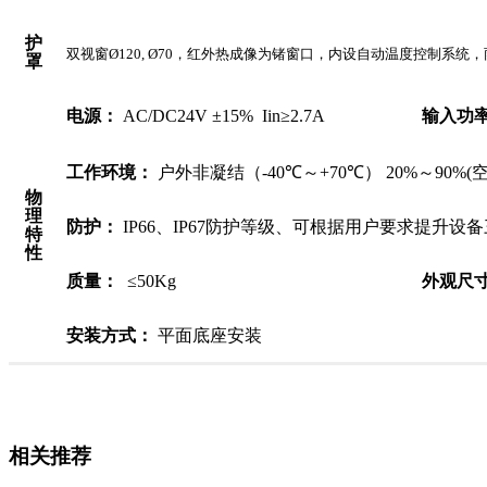
护
双视窗Ø120, Ø70，红外热成像为锗窗口，内设自动温度控制系统
罩
电源：
AC/DC24V
±
15% Iin
≥
2.7A
输入功
工作环境：
户外非凝结（
-40
℃～
+70
℃）
20%
～
90%(
物
理
防护：
IP66
、
IP67
防护等级、可根据用户要求提升设备
特
性
质量：
≤
50Kg
外观尺
安装方式：
平面底座安装
相关推荐