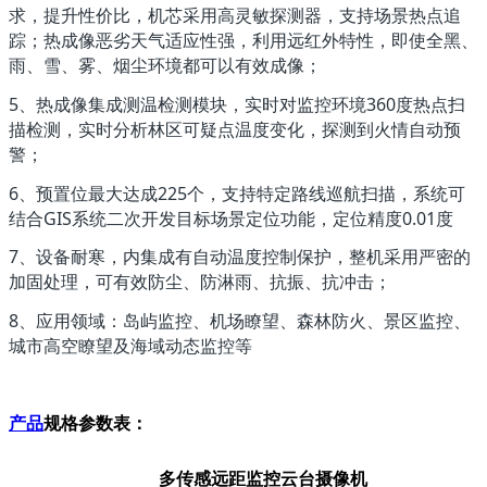
求，提升性价比，机芯采用高灵敏探测器，支持场景热点追
踪；热成像恶劣天气适应性强，利用远红外特性，即使全黑、
雨、雪、雾、烟尘环境都可以有效成像；
5
360
、热成像集成测温检测模块，实时对监控环境
度热点扫
描检测，实时分析林区可疑点温度变化，探测到火情自动预
警；
6
225
、预置位最大达成
个，支持特定路线巡航扫描，系统可
GIS
0.01
结合
系统二次开发目标场景定位功能，定位精度
度
7
、设备耐寒，内集成有自动温度控制保护，整机采用严密的
加固处理，可有效防尘、防淋雨、抗振、抗冲击；
8
、应用领域：岛屿监控、机场瞭望、森林防火、景区监控、
城市高空瞭望及海域动态监控等
产品
规格参数表：
多传感远距监控云台摄像机