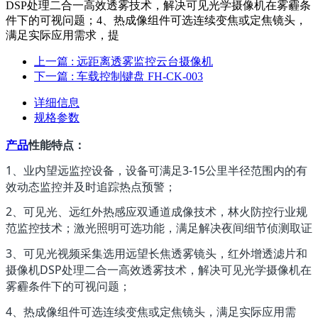
DSP处理二合一高效透雾技术，解决可见光学摄像机在雾霾条
件下的可视问题；4、热成像组件可选连续变焦或定焦镜头，
满足实际应用需求，提
上一篇
: 远距离透雾监控云台摄像机
下一篇
: 车载控制键盘 FH-CK-003
详细信息
规格参数
产品
性能特点：
1
3-15
、业内望远监控设备，设备可满足
公里半径范围内的有
效动态监控并及时追踪热点预警；
2
、可见光、远红外热感应双通道成像技术，林火防控行业规
范监控技术；激光照明可选功能，满足解决夜间细节侦测取证
3
、可见光视频采集选用远望长焦透雾镜头，红外增透滤片和
DSP
摄像机
处理二合一高效透雾技术，解决可见光学摄像机在
雾霾条件下的可视问题；
4
、热成像组件可选连续变焦或定焦镜头，满足实际应用需