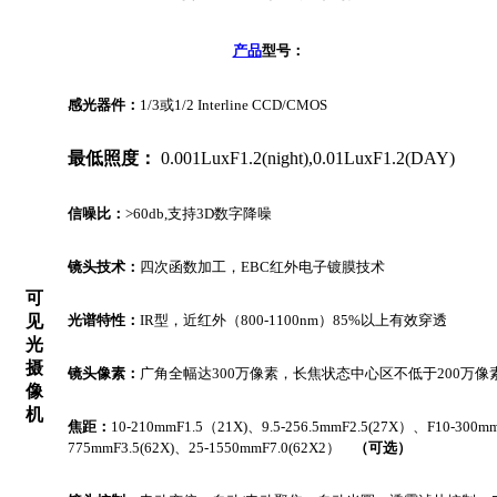
产品
型号：
感光器件：
1/3
或1/2 Interline CCD/CMOS
最低照度：
0.001LuxF1.2(night),0.01LuxF1.2(DAY)
信噪比：
>60db,
支持3D数字降噪
镜头技术：
四次函数加工，EBC红外电子镀膜技术
可
见
光谱特性：
IR
型，近红外（800-1100nm）85%以上有效穿透
光
摄
镜头像素：
广角全幅达300万像素，长焦状态中心区不低于200万像
像
机
焦距：
10-210mmF1.5
（21X)、9.5-256.5mmF2.5(27X）、F10-300mmF
775mmF3.5(62X)、25-1550mmF7.0(62X2）
（可选）