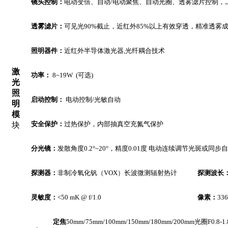
镜头控制：
电动变倍、自动/电动聚焦、自动光圈、透雾滤片控制，
透雾滤片：
可见光90%截止，近红外85%以上有效穿透，精准透雾
照明器件：
近红外半导体激光器,光纤耦合技术
激
功率：
8~19W (
可选)
光
照
启动控制：
电动控制/光敏自动
明
模
安全保护：
过热保护，内部抽真空充氮气保护
块
分光镜：
发散角度0.2°~20°，精度0.01度 电动连续调节光斑或
探测器：
非制冷氧化钒（VOX）长波微测辐射热计
探测波长
灵敏度：
<50 mK @ f/1.0
像素：
336
定焦
50mm/75mm/100mm/150mm/180mm/200mm
光圈F0.8-1