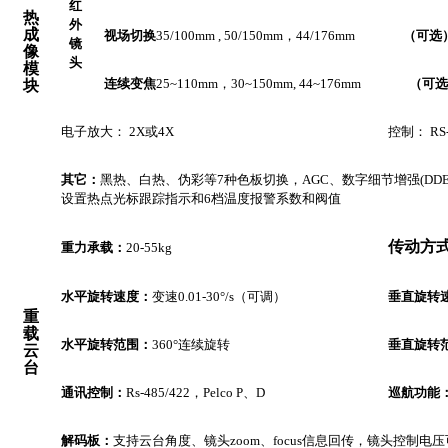
红
热
外
成
视场切换
35/100mm , 50/150mm
，44/176mm
（可选
镜
像
头
模
连续变焦
25~110mm
，30~150mm, 44~176mm
（可选
块
电子放大： 2X或4X
控制： R
其它：
黑热、白热、伪彩等7种色板切换，AGC、数字细节增强(DDE)、
设置热点光标跟踪指示和6档温度报警系数和阀值
传动方
重力承载：
20-55kg
水平旋转速度：
变速0.01-30°/s（可调）
垂直旋转
重
载
水平旋转范围：
360
°连续旋转
垂直旋转
云
台
通讯控制：
Rs-485/422
，Pelco P、D
巡航功能
解码板：
支持云台角度、镜头zoom、focus信息回传，镜头控制