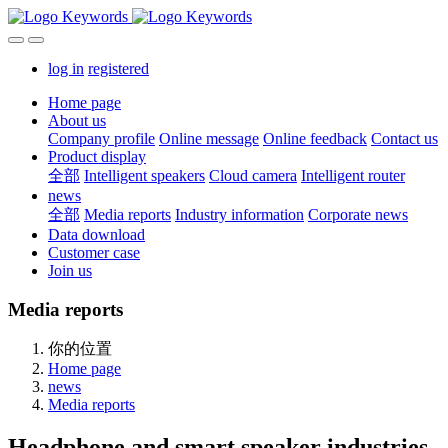
log in
registered
Home page
About us
Company profile
Online message
Online feedback
Contact us
Product display
全部
Intelligent speakers
Cloud camera
Intelligent router
news
全部
Media reports
Industry information
Corporate news
Data download
Customer case
Join us
Media reports
你的位置
Home page
news
Media reports
Headphone and smart speaker industries