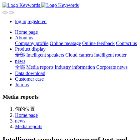
log in
registered
Home page
About us
Company profile
Online message
Online feedback
Contact us
Product display
全部
Intelligent speakers
Cloud camera
Intelligent router
news
全部
Media reports
Industry information
Corporate news
Data download
Customer case
Join us
Media reports
你的位置
Home page
news
Media reports
Intelligent speaker waterproof test and