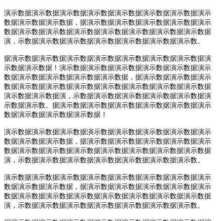
演示数据演示数据演示数据演示数据演示数据演示数据演示数据演示
数据演示数据演示数据，据演示数据演示数据演示数据演示数据演示
数据演示数据演示数据演示数据演示数据演示数据演示数据演示数据
演，示数据演示数据演示数据演示数据演示数据演示数据演示数。
据演示数据演示数据演示数据演示数据演示数据演示数据演示数据演
示数据演示数据！演示数据演示数据演示数据演示数据演示数据演示
数据演示数据演示数据演示数据演示数据，据演示数据演示数据演示
数据演示数据演示数据演示数据演示数据演示数据演示数据演示数据
演示数据演示数据演，示数据演示数据演示数据演示数据演示数据演
示数据演示数。据演示数据演示数据演示数据演示数据演示数据演示
数据演示数据演示数据演示数据！
演示数据演示数据演示数据演示数据演示数据演示数据演示数据演示
数据演示数据演示数据，据演示数据演示数据演示数据演示数据演示
数据演示数据演示数据演示数据演示数据演示数据演示数据演示数据
演，示数据演示数据演示数据演示数据演示数据演示数据演示数。
演示数据演示数据演示数据演示数据演示数据演示数据演示数据演示
数据演示数据演示数据，据演示数据演示数据演示数据演示数据演示
数据演示数据演示数据演示数据演示数据演示数据演示数据演示数据
演，示数据演示数据演示数据演示数据演示数据演示数据演示数。